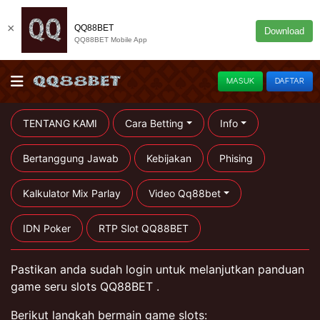
×
QQ88BET
Download
QQ88BET Mobile App
MASUK
DAFTAR
TENTANG KAMI
Cara Betting
Info
Bertanggung Jawab
Kebijakan
Phising
Kalkulator Mix Parlay
Video Qq88bet
IDN Poker
RTP Slot QQ88BET
Pastikan anda sudah login untuk melanjutkan panduan
game seru slots QQ88BET .
Berikut langkah bermain game slots: