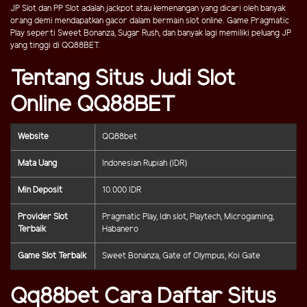
JP Slot dan PP Slot adalah jackpot atau kemenangan yang dicari oleh banyak
orang demi mendapatkan gacor dalam bermain slot online. Game Pragmatic
Play seperti Sweet Bonanza, Sugar Rush, dan banyak lagi memiliki peluang JP
yang tinggi di QQ88BET.
Tentang Situs Judi Slot
Online QQ88BET
Website
QQ88bet
Mata Uang
Indonesian Rupiah (IDR)
Min Deposit
10.000 IDR
Provider Slot
Pragmatic Play, Idn slot, Playtech, Microgaming,
Terbaik
Habanero
Game Slot Terbaik
Sweet Bonanza, Gate of Olympus, Koi Gate
Qq88bet Cara Daftar Situs