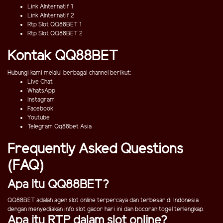
Link Alnternatif 1
Link Alnternatif 2
Rtp Slot QQ88BET 1
Rtp Slot QQ88BET 2
Kontak QQ88BET
Hubungi kami melalui berbagai channel berikut:
Live Chat
WhatsApp
Instagram
Facebook
Youtube
Telegram Qq88bet Asia
Frequently Asked Questions
(FAQ)
Apa Itu QQ88BET?
QQ88BET adalah agen slot online terpercaya dan terbesar di Indonesia
dengan menyediakan info slot gacor hari ini dan bocoran togel terlengkap.
Apa itu RTP dalam slot online?