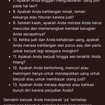
7. Apakah Anda enggan menghabiskan 'uang judi'
pada hal lain?
8. Apakah Anda kehilangan minat, teman
keluarga atau hiburan karena judi?
9. Setelah kalah, apakah Anda merasa Anda harus
mencoba dan memenangkan kembali kerugian
Anda secepatnya?
10. Ketika judi dan Anda kehabisan uang, apakah
Anda merasa kehilangan dan putus asa, dan perlu
untuk berjudi lagi sesegera mungkin?
11. Apakah Anda berjudi hingga sen terakhir Anda
hilang?
12. Apakah Anda berbohong, mencuri atau
meminjam hanya untuk mendapatkan uang untuk
berjudi atau untuk membayar utang judi?
13. Apakah Anda merasa depresi atau bahkan
bunuh diri karena perjudian Anda?
Semakin banyak Anda menjawab 'ya' terhadap