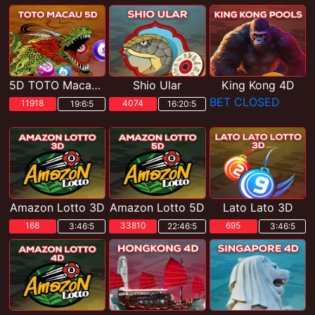
5D TOTO Macau POOLS
Shio Ular
King Kong 4D
BET CLOSED
11918
4074
19:6:4
16:20:4
Amazon Lotto 3D
Amazon Lotto 5D
Lato Lato 3D
168
33810
695
3:46:4
22:46:4
3:46:4