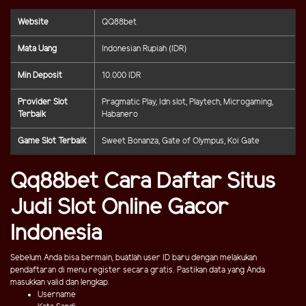
Website
QQ88bet
Mata Uang
Indonesian Rupiah (IDR)
Min Deposit
10.000 IDR
Provider Slot
Pragmatic Play, Idn slot, Playtech, Microgaming,
Terbaik
Habanero
Game Slot Terbaik
Sweet Bonanza, Gate of Olympus, Koi Gate
Qq88bet Cara Daftar Situs
Judi Slot Online Gacor
Indonesia
Sebelum Anda bisa bermain, buatlah user ID baru dengan melakukan
pendaftaran di menu register secara gratis. Pastikan data yang Anda
masukkan valid dan lengkap.
Username