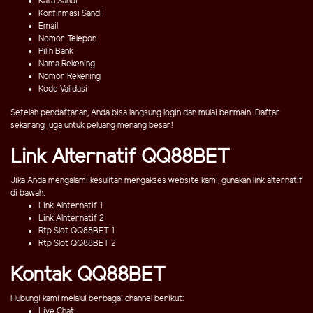
Kata Sandi
Konfirmasi Sandi
Email
Nomor Telepon
Pilih Bank
Nama Rekening
Nomor Rekening
Kode Validasi
Setelah pendaftaran, Anda bisa langsung login dan mulai bermain. Daftar
sekarang juga untuk peluang menang besar!
Link Alternatif QQ88BET
Jika Anda mengalami kesulitan mengakses website kami, gunakan link alternatif
di bawah:
Link Alnternatif 1
Link Alnternatif 2
Rtp Slot QQ88BET 1
Rtp Slot QQ88BET 2
Kontak QQ88BET
Hubungi kami melalui berbagai channel berikut:
Live Chat