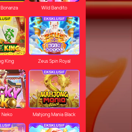
 Bonanza
Wild Bandito
ng King
Zeus Spin Royal
y Neko
Mahjong Mania Black