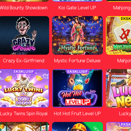
Wild Bounty Showdown
Koi Gate Level UP
Mahjong
Crazy Ex-Girlfriend
Mystic Fortune Deluxe
Mahjo
Lucky Twins Spin Royal
Hot Hot Fruit Level UP
Luck
NEW