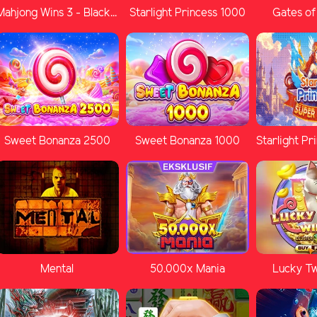
Mahjong Wins 3 - Black Scatter
Starlight Princess 1000
Gates o
Sweet Bonanza 2500
Sweet Bonanza 1000
Mental
50.000x Mania
Lucky Tw