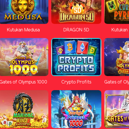
Kutukan Medusa
DRAGON 5D
Kutukan
Gates of Olympus 1000
Crypto Profits