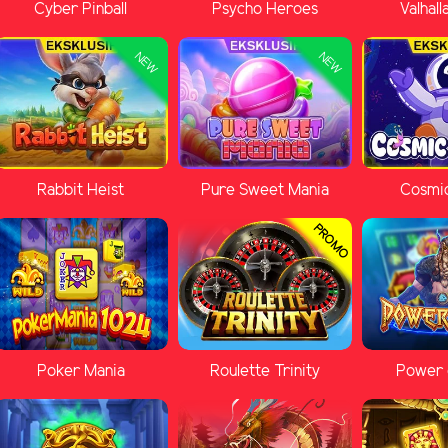
Cyber Pinball
Psycho Heroes
Valhall
NEW
NEW
Rabbit Heist
Pure Sweet Mania
Cosmic
PROMO
Poker Mania
Roulette Trinity
Power 